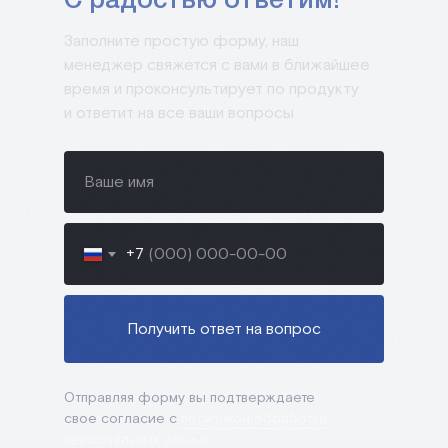
С радостью ответим!
Заполните простую форму, наш
менеджер свяжется с вами в ближайшее
время и проконсультирует по продукту
и ответит на все ваши вопросы
+7
Получить ответ на вопрос
Отправляя форму вы подтверждаете
свое согласие с
политикой обработки
персональных данных