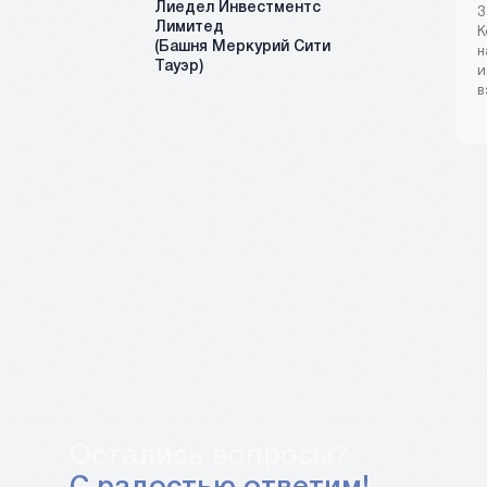
Лиедел Инвестментс
З
Лимитед
К
(Башня Меркурий Сити
н
Тауэр)
и
в
Остались вопросы?