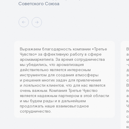
Советского Союза
Выражаем благодарность компании «Третье
В
Чувство» за ффективную работу в сфере
а
аромамаркетинга. За время сотрудничества
м
мы убедились, что ароматизация
-
действительно является интересным
д
инструментом для создания атмосферы
э
и решения многих задач для привлечения
с
и лояльности клиентов, что для нас является
В
очень важным. Компания Третье Чувство
п
является надежным партнером в этой области
а
и мы будем рады и в дальнейшем
к
продолжать наше взаимовыгодное
Ч
сотрудничество.
п
с
о
к