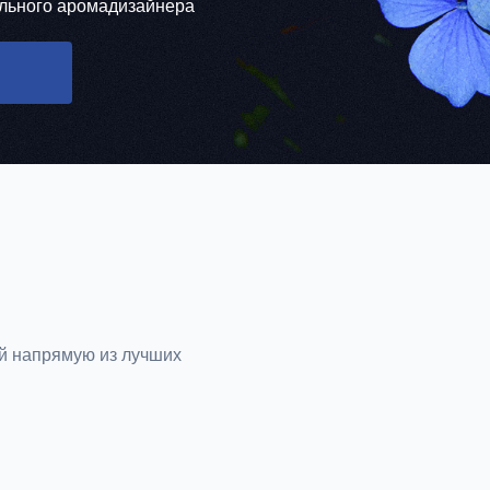
льного аромадизайнера
й напрямую из лучших