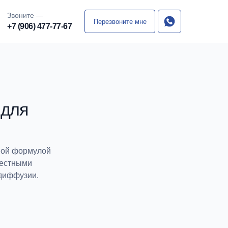
Звоните —
Перезвоните мне
+7 (906) 477-77-67
для
ной формулой
вестными
диффузии.