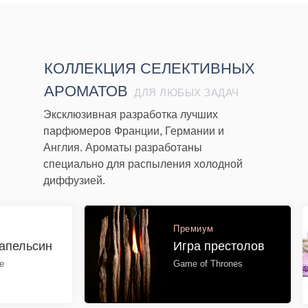
КОЛЛЕКЦИЯ СЕЛЕКТИВНЫХ
АРОМАТОВ
ДЛЯ ЛЮБЫХ ЗАДАЧ
Эксклюзивная разработка лучших
парфюмеров Франции, Германии и
Англия. Ароматы разработаны
специально для распыления холодной
диффузией.
Премиум
апельсин
Игра престолов
e
Game of Thrones
ПОДРОБНЕЕ